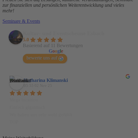
zur finanziellen und persönlichen Weiterentwicklung und vieles
mehr!
Seminare & Events
Kultur- und Eventscheune Esbach
5.0
Basierend auf 11 Bewertungen
powered by
G
o
o
g
l
e
bewerte uns auf
Katharina Klimanski
05:55 02 Nov 25
Mega locaition
Einfach gigantisch
Wir haben uns sehr wohl gefühlt
TOP