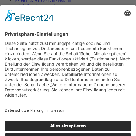
Esbach 2, 91550 Dinkelsbühl
info@thorsten-hess.de
0171 3837356
Unternehmen
Impressum
Datenschutz
Dienstleistungen
Kontakt
Es ist nie zu spät, sein eigener Phönix zu sein, aus der
Asche aufzusteigen um endlich wirklich zu leben.
- Thorsten Hess
Copyright © 2023 All rights reserved. Present by Thorsten Hess
Auf die Warteliste
Sie erhalten eine Benachrichtigung per Mail
sobald die Tickets verfügbar sind.