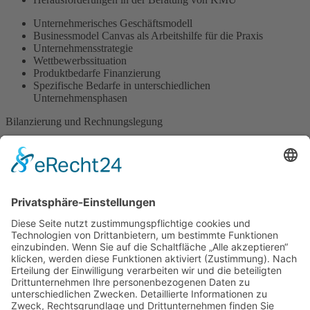
Unternehmerisches Geschäftsmodell
Businessmodel Canvas als Arbeitshilfe für die Praxis
Unternehmensstrategie
Wettbewerbssituation
Produktbedarfe Finanzierung
Spezifische Bedarfe in unterschiedlichen
Unternehmensphasen
Bilanzierung und Rechnungslegung
Grundlagen / Pflichten
Struktur eines Jahresabschlusses
Praxisrelevante Jahresabschlusspositionen
Bilanz, GuV, Anhang
Betriebswirtschaftliche Auswertung
Einnahmenüberschussrechnungen
Finanzwirtschaftliche Kennzahlen zur Bonitätsbeurteilung
Rechtliche Grundlagen
Typische Rechtsformen im Mittelstand, Vor- und Nachteile
Grundlagen Kreditgeschäft
Regulatorische Grundlagen (KWG / BaFin)
Ratingsysteme der Banken