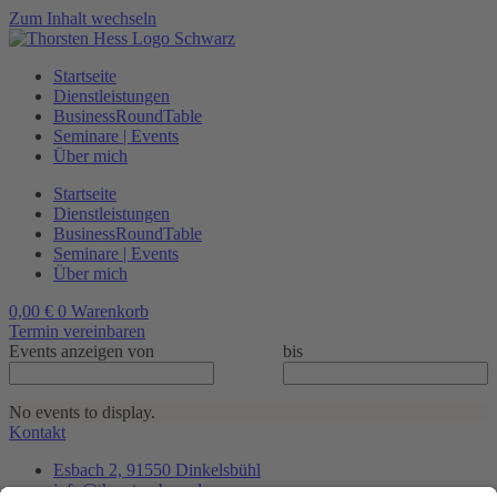
Zum Inhalt wechseln
Startseite
Dienstleistungen
BusinessRoundTable
Seminare | Events
Über mich
Startseite
Dienstleistungen
BusinessRoundTable
Seminare | Events
Über mich
0,00
€
0
Warenkorb
Termin vereinbaren
Events anzeigen von
bis
No events to display.
Kontakt
Esbach 2, 91550 Dinkelsbühl
info@thorsten-hess.de