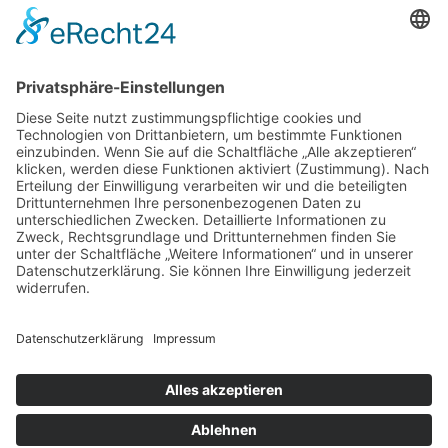
0171 3837356
Unternehmen
Impressum
Datenschutz
Dienstleistungen
Kontakt
Es ist nie zu spät, sein eigener Phönix zu sein, aus der
Asche aufzusteigen um endlich wirklich zu leben.
- Thorsten Hess
Copyright © 2023 All rights reserved. Present by Thorsten Hess
Auf die Warteliste
Sie erhalten eine Benachrichtigung per Mail
sobald die Tickets verfügbar sind.