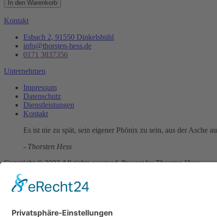
In den Warenkorb
Kontakt
Esbach 2, 91550 Dinkelsbühl
info@thorsten-hess.de
0171 3837356
Unternehmen
Impressum
Datenschutz
Dienstleistungen
Kontakt
Es ist nie zu spät, sein eigener Phönix zu sein, aus der Asche a
- Thorsten Hess
Copyright © 2023 All rights reserved. Present by Thorsten Hess
Auf die Warteliste
Sie erhalten eine Benachrichtigung per Mail sobald