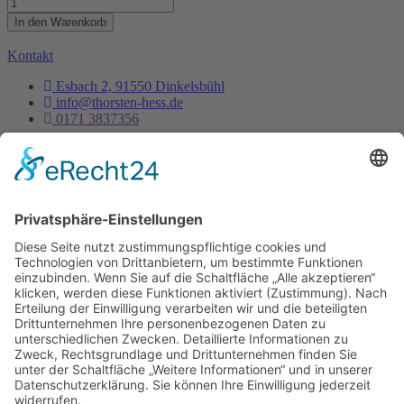
Business
Round
In den Warenkorb
Table
28.06.2023
Kontakt
Menge
Esbach 2, 91550 Dinkelsbühl
info@thorsten-hess.de
0171 3837356
Unternehmen
Impressum
Datenschutz
Dienstleistungen
Kontakt
Es ist nie zu spät, sein eigener Phönix zu sein, aus der
Asche aufzusteigen um endlich wirklich zu leben.
- Thorsten Hess
Copyright © 2023 All rights reserved. Present by Thorsten Hess
Auf die Warteliste
Sie erhalten eine Benachrichtigung per Mail
sobald die Tickets verfügbar sind.