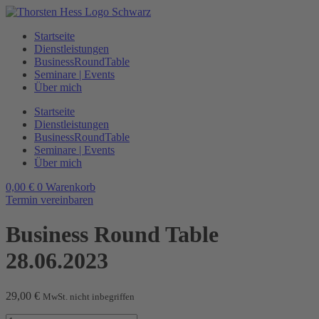
Zum
Inhalt
Startseite
wechseln
Dienstleistungen
BusinessRoundTable
Seminare | Events
Über mich
Startseite
Dienstleistungen
BusinessRoundTable
Seminare | Events
Über mich
0,00
€
0
Warenkorb
Termin vereinbaren
Business Round Table
28.06.2023
29,00
€
MwSt. nicht inbegriffen