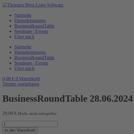
Zum
Inhalt
Startseite
wechseln
Dienstleistungen
BusinessRoundTable
Seminare | Events
Über mich
Startseite
Dienstleistungen
BusinessRoundTable
Seminare | Events
Über mich
0,00
€
0
Warenkorb
Termin vereinbaren
BusinessRoundTable 28.06.2024
29,00
€
MwSt. nicht inbegriffen
BusinessRoundTable
28.06.2024
In den Warenkorb
Menge