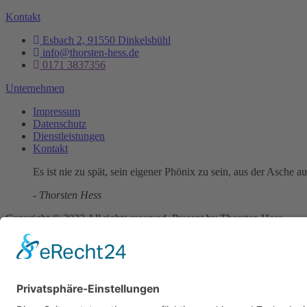
Kontakt
Esbach 2, 91550 Dinkelsbühl
info@thorsten-hess.de
0171 3837356
Unternehmen
Impressum
Datenschutz
Dienstleistungen
Kontakt
Es ist nie zu spät, sein eigener Phönix zu sein, aus der Asche a
- Thorsten Hess
Copyright © 2023 All rights reserved. Present by Thorsten Hess
Auf die Warteliste
Sie erhalten eine Benachrichtigung per Mail sobald