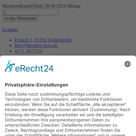
BusinessRoundTable 28.06.2024 Menge
In den Warenkorb
Kontakt
Esbach 2, 91550 Dinkelsbühl
info@thorsten-hess.de
0171 3837356
Unternehmen
Impressum
Datenschutz
Dienstleistungen
Kontakt
Es ist nie zu spät, sein eigener Phönix zu sein, aus der
Asche aufzusteigen um endlich wirklich zu leben.
- Thorsten Hess
Copyright © 2023 All rights reserved. Present by Thorsten Hess
Auf die Warteliste
Sie erhalten eine Benachrichtigung per Mail