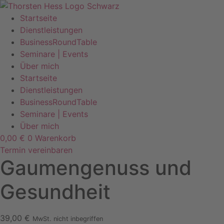
Zum
Inhalt
Startseite
wechseln
Dienstleistungen
BusinessRoundTable
Seminare | Events
Über mich
Startseite
Dienstleistungen
BusinessRoundTable
Seminare | Events
Über mich
0,00
€
0
Warenkorb
Termin vereinbaren
Gaumengenuss und
Gesundheit
39,00
€
MwSt. nicht inbegriffen