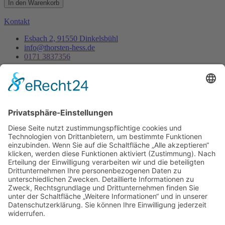
In den Warenkorb
Kontakt
Esbach 2, 91550 Dinkelsbühl
info@thorsten-hess.de
0171 3837356
Unternehmen
Impressum
Datenschutz
Dienstleistungen
Kontakt
Es ist nie zu spät, sein eigener Phönix zu sein, aus der
Asche aufzusteigen um endlich wirklich zu leben.
- Thorsten Hess
Copyright © 2023 All rights reserved. Present by Thorsten Hess
Auf die Warteliste
Sie erhalten eine Benachrichtigung per Mail
sobald die Tickets verfügbar sind.