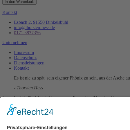
In den Warenkorb
Kontakt
Esbach 2, 91550 Dinkelsbühl
info@thorsten-hess.de
0171 3837356
Unternehmen
Impressum
Datenschutz
Dienstleistungen
Kontakt
Es ist nie zu spät, sein eigener Phönix zu sein, aus der Asche a
- Thorsten Hess
Copyright © 2023 All rights reserved. Present by Thorsten Hess
Auf die Warteliste
Sie erhalten eine Benachrichtigung per Mail sobald