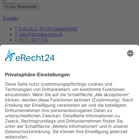
12.07.2025
In den Warenkorb
Menge
Kontakt
Esbach 2, 91550 Dinkelsbühl
info@thorsten-hess.de
0171 3837356
Unternehmen
Impressum
Datenschutz
Dienstleistungen
Kontakt
Es ist nie zu spät, sein eigener Phönix zu sein, aus der
Asche aufzusteigen um endlich wirklich zu leben.
- Thorsten Hess
Copyright © 2023 All rights reserved. Present by Thorsten Hess
Auf die Warteliste
Sie erhalten eine Benachrichtigung per Mail
sobald die Tickets verfügbar sind.