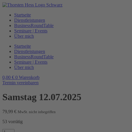
Zum
Inhalt
Startseite
wechseln
Dienstleistungen
BusinessRoundTable
Seminare | Events
Über mich
Startseite
Dienstleistungen
BusinessRoundTable
Seminare | Events
Über mich
0,00
€
0
Warenkorb
Termin vereinbaren
Samstag 12.07.2025
79,99
€
MwSt. nicht inbegriffen
53 vorrätig
Samstag