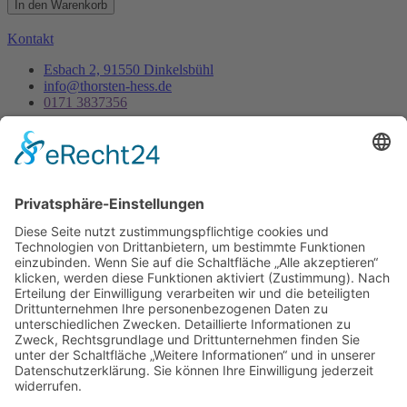
In den Warenkorb
Kontakt
Esbach 2, 91550 Dinkelsbühl
info@thorsten-hess.de
0171 3837356
Unternehmen
Impressum
Datenschutz
Dienstleistungen
Kontakt
Es ist nie zu spät, sein eigener Phönix zu sein, aus der
Asche aufzusteigen um endlich wirklich zu leben.
- Thorsten Hess
Copyright © 2023 All rights reserved. Present by Thorsten Hess
Auf die Warteliste
Sie erhalten eine Benachrichtigung per Mail
sobald die Tickets verfügbar sind.