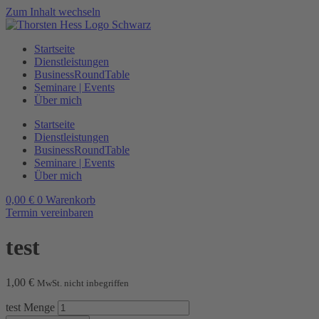
Zum Inhalt wechseln
Startseite
Dienstleistungen
BusinessRoundTable
Seminare | Events
Über mich
Startseite
Dienstleistungen
BusinessRoundTable
Seminare | Events
Über mich
0,00
€
0
Warenkorb
Termin vereinbaren
test
1,00
€
MwSt. nicht inbegriffen
test Menge