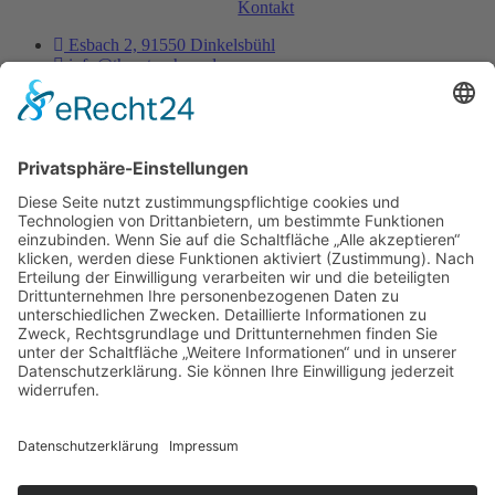
Kontakt
Esbach 2, 91550 Dinkelsbühl
info@thorsten-hess.de
0171 3837356
Unternehmen
Impressum
Datenschutz
Dienstleistungen
Kontakt
Es ist nie zu spät, sein eigener Phönix zu sein, aus der
Asche aufzusteigen um endlich wirklich zu leben.
- Thorsten Hess
Copyright © 2023 All rights reserved. Present by Thorsten Hess
Auf die Warteliste
Sie erhalten eine Benachrichtigung per Mail
sobald die Tickets verfügbar sind.