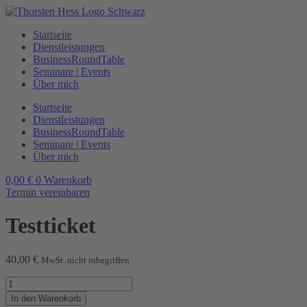
Zum
Inhalt
Startseite
wechseln
Dienstleistungen
BusinessRoundTable
Seminare | Events
Über mich
Startseite
Dienstleistungen
BusinessRoundTable
Seminare | Events
Über mich
0,00
€
0
Warenkorb
Termin vereinbaren
Testticket
40,00
€
MwSt. nicht inbegriffen
Testticket
Menge
In den Warenkorb