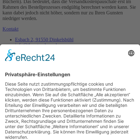
Büchern). Das bedeutet, dass die Versandkostenpauschale erst im
Rahmen des Bestellprozesses endgültig berechnet werden kann. Sie
kann dabei jedoch nicht höher, sondern nur zu Ihren Gunsten
niedriger werden.
Kontakt
Esbach 2, 91550 Dinkelsbühl
info@thorsten-hess.de
0171 3837356
Unternehmen
Impressum
Datenschutz
Dienstleistungen
Kontakt
Es ist nie zu spät, sein eigener Phönix zu sein, aus der
Asche aufzusteigen um endlich wirklich zu leben.
- Thorsten Hess
Copyright © 2023 All rights reserved. Present by Thorsten Hess
Auf die Warteliste
Sie erhalten eine Benachrichtigung per Mail