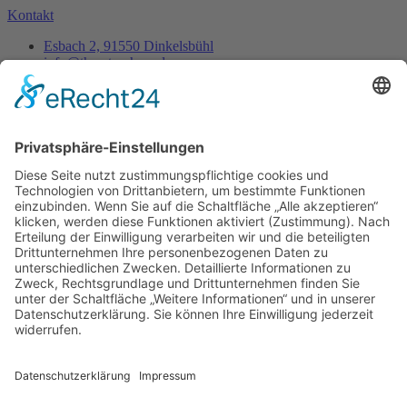
Kontakt
Esbach 2, 91550 Dinkelsbühl
info@thorsten-hess.de
0171 3837356
Unternehmen
Impressum
Datenschutz
Dienstleistungen
Kontakt
Es ist nie zu spät, sein eigener Phönix zu sein, aus der
Asche aufzusteigen um endlich wirklich zu leben.
- Thorsten Hess
Copyright © 2023 All rights reserved. Present by Thorsten Hess
Auf die Warteliste
Sie erhalten eine Benachrichtigung per Mail
sobald die Tickets verfügbar sind.