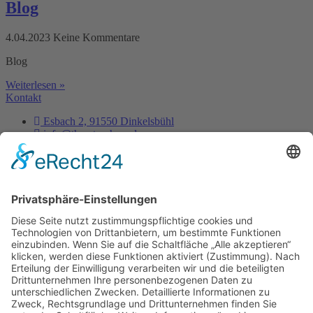
Blog
4.04.2023
Keine Kommentare
Blog
Weiterlesen »
Kontakt
Esbach 2, 91550 Dinkelsbühl
info@thorsten-hess.de
0171 3837356
Unternehmen
Impressum
Datenschutz
Dienstleistungen
Kontakt
Es ist nie zu spät, sein eigener Phönix zu sein, aus der
Asche aufzusteigen um endlich wirklich zu leben.
- Thorsten Hess