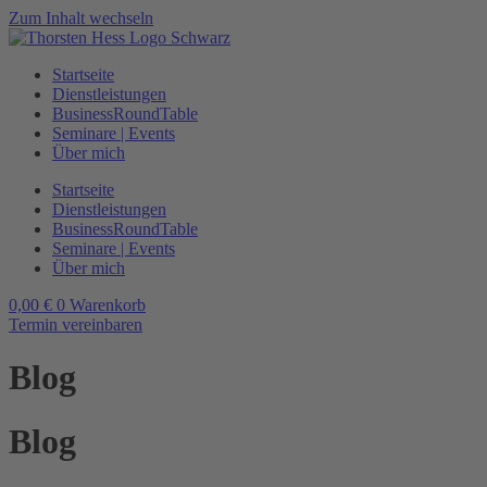
Zum Inhalt wechseln
Startseite
Dienstleistungen
BusinessRoundTable
Seminare | Events
Über mich
Startseite
Dienstleistungen
BusinessRoundTable
Seminare | Events
Über mich
0,00
€
0
Warenkorb
Termin vereinbaren
Blog
Blog