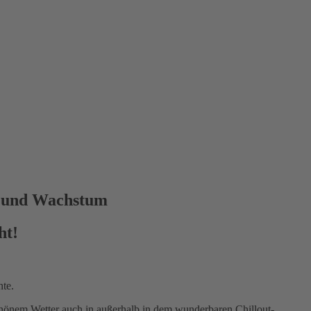
n und Wachstum
ht!
te.
schönem Wetter auch in außerhalb in dem wunderbaren Chillout-