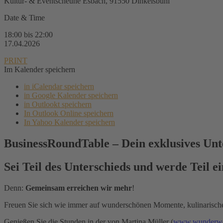
Kultur- & Eventscheune Esbach, 91550 Dinkelsbühl
Date & Time
18:00 bis 22:00
17.04.2026
PRINT
Im Kalender speichern
in iCalendar speichern
in Google Kalender speichern
in Outlookt speichern
In Outlook Online speichern
In Yahoo Kalender speichern
BusinessRoundTable – Dein exklusives U
Sei Teil des Unterschieds und werde Teil 
Denn:
Gemeinsam erreichen wir mehr
!
Freuen Sie sich wie immer auf wunderschönen Momente, kulinarisch
Genießen Sie die Stunden in der von Martina Müller (
www.wunderwer