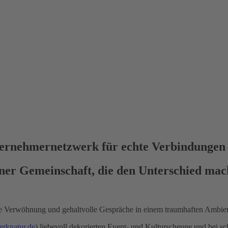
nternehmernetzwerk für echte Verbindunge
einer Gemeinschaft, die den Unterschied mac
e Verwöhnung und gehaltvolle Gespräche in einem traumhaften Ambien
knatur.de
) liebevoll dekorierten Event- und Kulturscheune und bei 