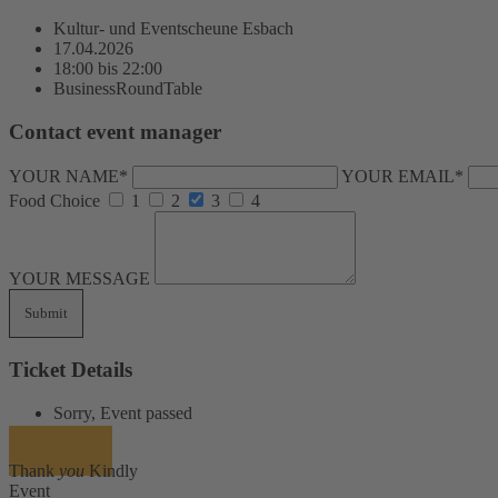
Kultur- und Eventscheune Esbach
17.04.2026
18:00 bis 22:00
BusinessRoundTable
Contact event manager
YOUR NAME*
YOUR EMAIL*
Food Choice
1
2
3
4
YOUR MESSAGE
Ticket Details
Sorry, Event passed
Zur Kasse
Thank
you
Kindly
Event