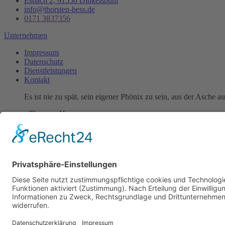
Esbach 2, 91550 Dinkelsbühl
info@thorsten-hess.de
0171 3837356
Unternehmen
Impressum
Datenschutz
Dienstleistungen
Kontakt
Es ist nie zu spät, sein eigener Phönix zu sein, aus der Asche a
- Thorsten Hess
Copyright © 2023 All rights reserved. Present by Thorsten Hess
Auf die Warteliste
Sie erhalten eine Benachrichtigung per Mail sobald