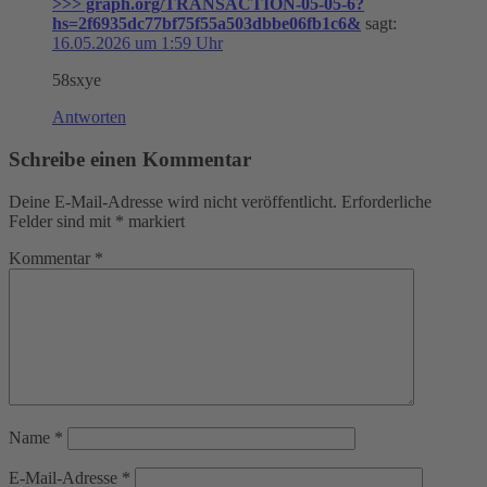
>>> graph.org/TRANSACTION-05-05-6?
hs=2f6935dc77bf75f55a503dbbe06fb1c6&
sagt:
16.05.2026 um 1:59 Uhr
58sxye
Antworten
Schreibe einen Kommentar
Deine E-Mail-Adresse wird nicht veröffentlicht.
Erforderliche
Felder sind mit
*
markiert
Kommentar
*
Name
*
E-Mail-Adresse
*