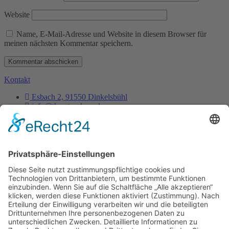
Website
Name, E-Mail-Adresse und Website in diesem Browser für
meinen nächsten Kommentar speichern.
Kontakt
Esbach 2, 91550 Dinkelsbühl
info@thorsten-hess.de
0171 3837356
Unternehmen
Impressum
Datenschutz
Dienstleistungen
Kontakt
Es ist nie zu spät, sein eigener Phönix zu sein, aus der
Asche aufzusteigen um endlich wirklich zu leben.
- Thorsten Hess