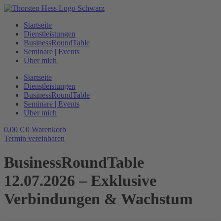
Zum
Inhalt
Startseite
wechseln
Dienstleistungen
BusinessRoundTable
Seminare | Events
Über mich
Startseite
Dienstleistungen
BusinessRoundTable
Seminare | Events
Über mich
0,00
€
0
Warenkorb
Termin vereinbaren
BusinessRoundTable
12.07.2026 – Exklusive
Verbindungen & Wachstum