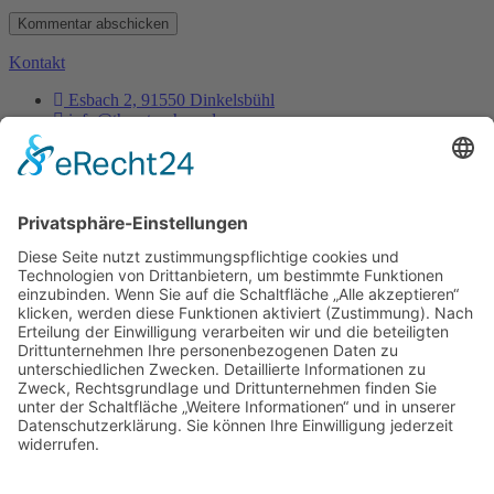
Kontakt
Esbach 2, 91550 Dinkelsbühl
info@thorsten-hess.de
0171 3837356
Unternehmen
Impressum
Datenschutz
Dienstleistungen
Kontakt
Es ist nie zu spät, sein eigener Phönix zu sein, aus der
Asche aufzusteigen um endlich wirklich zu leben.
- Thorsten Hess
Copyright © 2023 All rights reserved. Present by Thorsten Hess
Auf die Warteliste
Sie erhalten eine Benachrichtigung per Mail
sobald die Tickets verfügbar sind.